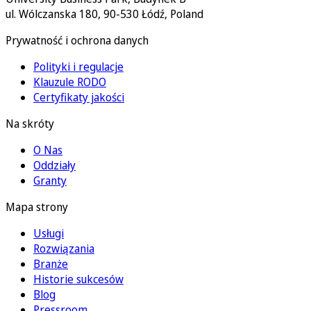
ul. Wólczanska 180, 90-530 Łódź, Poland
Prywatność i ochrona danych
Polityki i regulacje
Klauzule RODO
Certyfikaty jakości
Na skróty
O Nas
Oddziały
Granty
Mapa strony
Usługi
Rozwiązania
Branże
Historie sukcesów
Blog
Pressroom