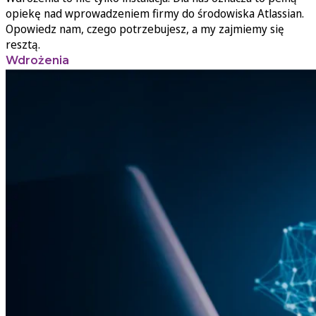
opiekę nad wprowadzeniem firmy do środowiska Atlassian.
Opowiedz nam, czego potrzebujesz, a my zajmiemy się
resztą.
Wdrożenia