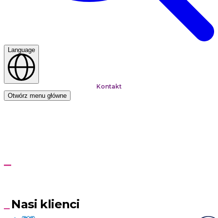
Language
Kontakt
Otwórz menu główne
Strona główna
Rozwiązania
SkillWorx Assisted Worker
SkillWorx Assisted Worker
Zaproś specjalistę do swojego wirtualnego pokoju
Nasi klienci