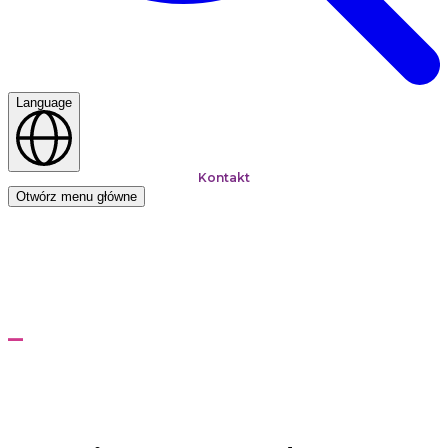
Language
Kontakt
Otwórz menu główne
Strona główna
Rozwiązania
Zdalny Asystent na odległość
Zdalny Asystent na
odległość
Zbuduj zwinną i elastyczną kadrę pracowniczą