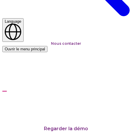
Language
Nous contacter
Ouvrir le menu principal
Accueil
Solutions
Predictive Quality Analytics
Predictive Quality
Analytics
Passer à la prochaine génération de contrôle de la qualité et
des processus grâce à l'IA
Regarder la démo