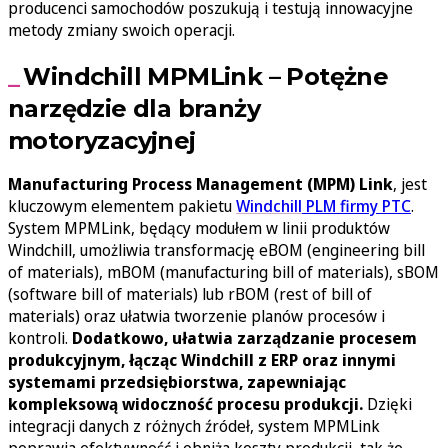
producenci samochodów poszukują i testują innowacyjne
metody zmiany swoich operacji.
Windchill MPMLink – Potężne
narzędzie dla branży
motoryzacyjnej
Manufacturing Process Management (MPM) Link
, jest
kluczowym elementem pakietu
Windchill
PLM firmy PTC
.
System MPMLink, będący modułem w linii produktów
Windchill, umożliwia transformację eBOM (engineering bill
of materials), mBOM (manufacturing bill of materials), sBOM
(software bill of materials) lub rBOM (rest of bill of
materials) oraz ułatwia tworzenie planów procesów i
kontroli.
Dodatkowo, ułatwia zarządzanie procesem
produkcyjnym, łącząc Windchill z ERP oraz innymi
systemami przedsiębiorstwa, zapewniając
kompleksową widoczność procesu produkcji.
Dzięki
integracji danych z różnych źródeł, system MPMLink
poprawia efektywność i obniża koszty produkcji, tak że