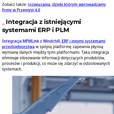
Zobacz także:
rozwiązania, dzięki którym wprowadzamy
firmy w Przemysł 4.0
Integracja z istniejącymi
systemami ERP i PLM
Integracja MPMLink z Windchill
, ERP i innymi systemami
przedsiębiorstwa
w spójną platformę zapewnia płynną
wymianę danych między tymi platformami. Taka integracja
eliminuje silosowanie informacji dotyczących produktów,
procesów i produkcji, co może się zdarzyć w odizolowanych
systemach.