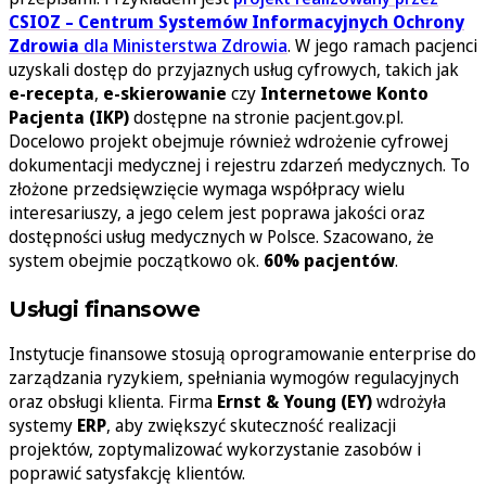
CSIOZ – Centrum Systemów Informacyjnych Ochrony
Zdrowia
dla Ministerstwa Zdrowia
. W jego ramach pacjenci
uzyskali dostęp do przyjaznych usług cyfrowych, takich jak
e-recepta
,
e-skierowanie
czy
Internetowe Konto
Pacjenta (IKP)
dostępne na stronie pacjent.gov.pl.
Docelowo projekt obejmuje również wdrożenie cyfrowej
dokumentacji medycznej i rejestru zdarzeń medycznych. To
złożone przedsięwzięcie wymaga współpracy wielu
interesariuszy, a jego celem jest poprawa jakości oraz
dostępności usług medycznych w Polsce. Szacowano, że
system obejmie początkowo ok.
60% pacjentów
.
Usługi finansowe
Instytucje finansowe stosują oprogramowanie enterprise do
zarządzania ryzykiem, spełniania wymogów regulacyjnych
oraz obsługi klienta. Firma
Ernst & Young (EY)
wdrożyła
systemy
ERP
, aby zwiększyć skuteczność realizacji
projektów, zoptymalizować wykorzystanie zasobów i
poprawić satysfakcję klientów.