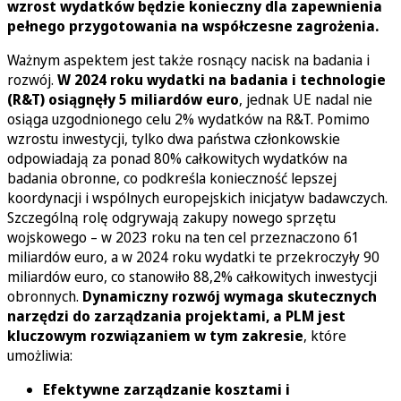
wzrost wydatków będzie konieczny dla zapewnienia
pełnego przygotowania na współczesne zagrożenia.
Ważnym aspektem jest także rosnący nacisk na badania i
rozwój.
W 2024 roku wydatki na badania i technologie
(R&T) osiągnęły 5 miliardów euro
, jednak UE nadal nie
osiąga uzgodnionego celu 2% wydatków na R&T. Pomimo
wzrostu inwestycji, tylko dwa państwa członkowskie
odpowiadają za ponad 80% całkowitych wydatków na
badania obronne, co podkreśla konieczność lepszej
koordynacji i wspólnych europejskich inicjatyw badawczych.
Szczególną rolę odgrywają zakupy nowego sprzętu
wojskowego – w 2023 roku na ten cel przeznaczono 61
miliardów euro, a w 2024 roku wydatki te przekroczyły 90
miliardów euro, co stanowiło 88,2% całkowitych inwestycji
obronnych.
Dynamiczny rozwój wymaga skutecznych
narzędzi do zarządzania projektami, a PLM jest
kluczowym rozwiązaniem w tym zakresie
, które
umożliwia:
Efektywne zarządzanie kosztami i