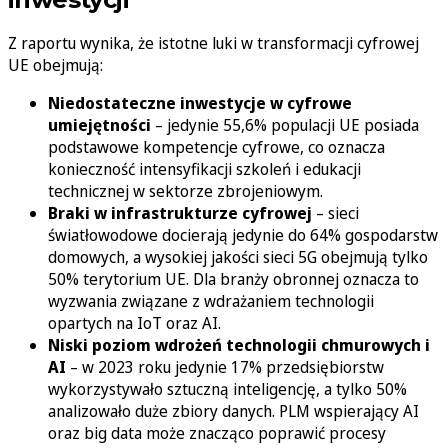
Z raportu wynika, że istotne luki w transformacji cyfrowej
UE obejmują:
Niedostateczne inwestycje w cyfrowe
umiejętności
– jedynie 55,6% populacji UE posiada
podstawowe kompetencje cyfrowe, co oznacza
konieczność intensyfikacji szkoleń i edukacji
technicznej w sektorze zbrojeniowym.
Braki w infrastrukturze cyfrowej
– sieci
światłowodowe docierają jedynie do 64% gospodarstw
domowych, a wysokiej jakości sieci 5G obejmują tylko
50% terytorium UE. Dla branży obronnej oznacza to
wyzwania związane z wdrażaniem technologii
opartych na IoT oraz AI.
Niski poziom wdrożeń technologii chmurowych i
AI
– w 2023 roku jedynie 17% przedsiębiorstw
wykorzystywało sztuczną inteligencję, a tylko 50%
analizowało duże zbiory danych. PLM wspierający AI
oraz big data może znacząco poprawić procesy