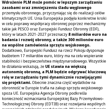
Wdrożenie PLM może pomóc w lepszym zarządzaniu
zasobami oraz zmniejszeniu śladu węglowego
przemysłu obronnego, przyczyniając się do realizacji celów
klimatycznych UE. Unia Europejska podjęła konkretne kroki
w celu poprawy współpracy obronnej poprzez mechanizmy
takie jak PESCO oraz Europejski Fundusz Obronny (EDF),
który w latach 2021-2027 przeznaczy
8 miliardów euro na
badania i rozwój obronny, a także 300 milionów euro
na wspólne zamówienia sprzętu wojskowego.
Dodatkowo, Europejski Fundusz na rzecz Pokoju dysponuje
budżetem 17 miliardów euro, który ma na celu wspieranie
stabilności i bezpieczeństwa międzynarodowego. Wszystkie
te działania wskazują, że
UE stawia na większą
autonomię obronną, a PLM będzie odgrywać kluczową
rolę w zarządzaniu tymi dynamicznie rozwijającymi
się projektami.
Obecnie znaczna część wydatków na
obronność w Europie trafia na zakup sprzętu wojskowego
spoza UE. Europejska Agencja Obrony podkreśla
konieczność wzmacniania Europejskiej Bazy Przemysłowo-
Technologicznej Obrony (EDTIB) oraz rozwijania wspólnych