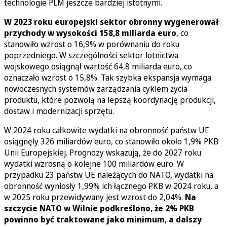
technologie PLM jeszcze bardziej istotnymi.
W 2023 roku europejski sektor obronny wygenerował
przychody w wysokości 158,8 miliarda euro
, co
stanowiło wzrost o 16,9% w porównaniu do roku
poprzedniego. W szczególności sektor lotnictwa
wojskowego osiągnął wartość 64,8 miliarda euro, co
oznaczało wzrost o 15,8%. Tak szybka ekspansja wymaga
nowoczesnych systemów zarządzania cyklem życia
produktu, które pozwolą na lepszą koordynację produkcji,
dostaw i modernizacji sprzętu.
W 2024 roku całkowite wydatki na obronność państw UE
osiągnęły 326 miliardów euro, co stanowiło około 1,9% PKB
Unii Europejskiej. Prognozy wskazują, że do 2027 roku
wydatki wzrosną o kolejne 100 miliardów euro. W
przypadku 23 państw UE należących do NATO, wydatki na
obronność wyniosły 1,99% ich łącznego PKB w 2024 roku, a
w 2025 roku przewidywany jest wzrost do 2,04%.
Na
szczycie NATO w Wilnie podkreślono, że 2% PKB
powinno być traktowane jako minimum, a dalszy