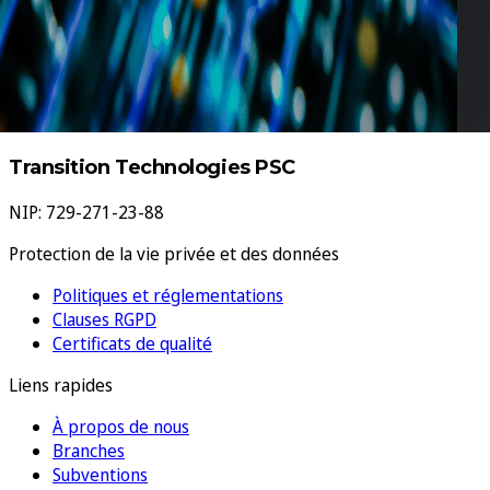
problèmes avant qu’ils n’affectent la production. C’est
précisément là […]
Transition Technologies PSC
NIP: 729-271-23-88
Protection de la vie privée et des données
Politiques et réglementations
Clauses RGPD
Certificats de qualité
Liens rapides
À propos de nous
Branches
Subventions