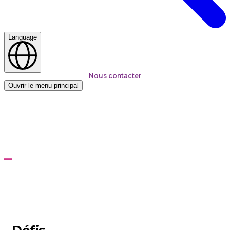
Language
Nous contacter
Ouvrir le menu principal
Accueil
Les industries
Biens de consommation et retail
Biens de consommation et
retail
Ensemble, relevons les défis du secteur et libérons la
puissance de la technologie dans votre entreprise