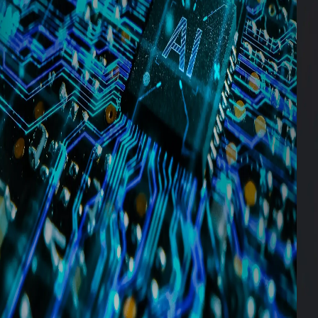
3 min
Et si votre usine pouvait anticiper le
prochain problème ?
L’IA industrielle transforme progressivement la façon
dont les fabricants exploitent leurs données. Chaque
usine génère d’immenses volumes de données.
Pourtant, dans de nombreux sites industriels, une
grande partie de ces informations reste sous-
exploitée. Les données sont collectées, stockées et
visualisées, mais rarement utilisées pour anticiper les