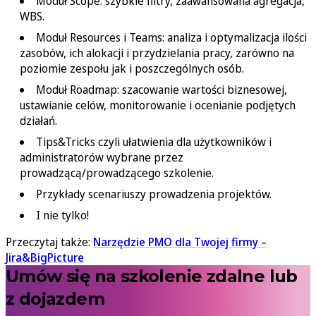
Moduł Scope: szybkie filtry, zaawansowana agregacja,
WBS.
Moduł Resources i Teams: analiza i optymalizacja ilości
zasobów, ich alokacji i przydzielania pracy, zarówno na
poziomie zespołu jak i poszczególnych osób.
Moduł Roadmap: szacowanie wartości biznesowej,
ustawianie celów, monitorowanie i ocenianie podjętych
działań.
Tips&Tricks czyli ułatwienia dla użytkowników i
administratorów wybrane przez
prowadzącą/prowadzącego szkolenie.
Przykłady scenariuszy prowadzenia projektów.
I nie tylko!
Przeczytaj także:
Narzędzie PMO dla Twojej firmy –
Jira&BigPicture
Umów się na szkolenie zdalne lub
z dojazdem