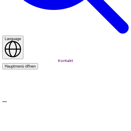
Language
Kontakt
Hauptmenü öffnen
Startseite
Augmented Reality
Augmented Reality
Entscheidende Informationen auf Knopfdruck für die
Mitarbeiter an vorderster Front.
Genau dann, wenn sie es am meisten brauchen.