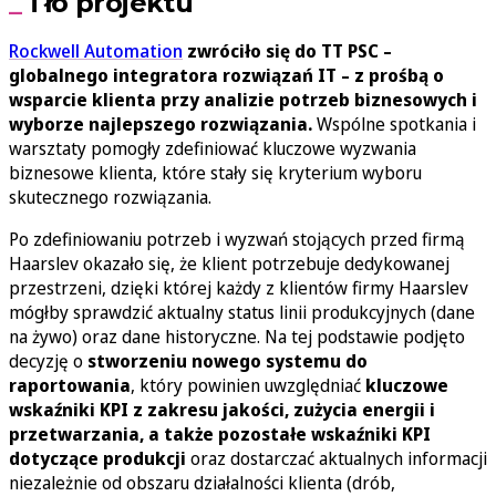
Tło projektu
Rockwell Automation
zwróciło się do TT PSC –
globalnego integratora rozwiązań IT – z prośbą o
wsparcie klienta przy analizie potrzeb biznesowych i
wyborze najlepszego rozwiązania.
Wspólne spotkania i
warsztaty pomogły zdefiniować kluczowe wyzwania
biznesowe klienta, które stały się kryterium wyboru
skutecznego rozwiązania.
Po zdefiniowaniu potrzeb i wyzwań stojących przed firmą
Haarslev okazało się, że klient potrzebuje dedykowanej
przestrzeni, dzięki której każdy z klientów firmy Haarslev
mógłby sprawdzić aktualny status linii produkcyjnych (dane
na żywo) oraz dane historyczne. Na tej podstawie podjęto
decyzję o
stworzeniu nowego systemu do
raportowania
, który powinien uwzględniać
kluczowe
wskaźniki KPI z zakresu jakości, zużycia energii i
przetwarzania, a także pozostałe wskaźniki KPI
dotyczące produkcji
oraz dostarczać aktualnych informacji
niezależnie od obszaru działalności klienta (drób,