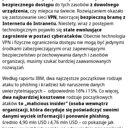
bezpiecznego dostępu
do tych zasobów
z dowolnego
urządzenia,
czy miejsca na świecie. Rozwiązaniem okazało
się zastosowanie sieci
VPN
, tworzącej
bezpieczną bramę z
Internetu do Intranetu.
Niestety, wraz z postępem
technologicznym pojawiło się
stale ewoluujące
zagrożenie w postaci cyberataków.
Obecnie technologia
VPN i fizyczne ograniczenia dostępu nie mogą być jedynymi
środkami zabezpieczającymi oraz zapewniającymi
bezpieczeństwo przechowywania danych i zasobów
organizacji, musimy szukać bardziej zaawansowanych
rozwiązań.
Według raportu IBM, dwa najczęstsze początkowe rodzaje
ataku to phishing i kradzież lub naruszenie danych
uwierzytelniających – odpowiednio 16% i 15%. Co więcej,
dwa najbardziej kosztowne
rodzaje początkowych
ataków
to „malicious insider” (osoba wewnątrz
organizacji, która decyduje się poświadczyć swoimi
danymi wyciek informacji) i ponownie phishing
,
średnio 4,90 mln USD i 4,76 mln USD – co pokazuje jak