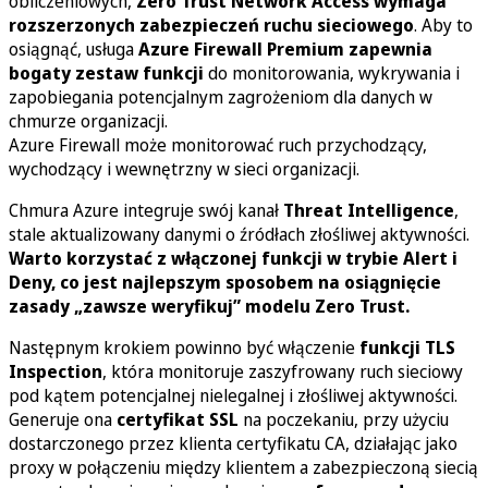
obliczeniowych,
Zero Trust Network Access wymaga
rozszerzonych zabezpieczeń ruchu sieciowego
. Aby to
osiągnąć, usługa
Azure Firewall Premium zapewnia
bogaty zestaw funkcji
do monitorowania, wykrywania i
zapobiegania potencjalnym zagrożeniom dla danych w
chmurze organizacji.
Azure Firewall może monitorować ruch przychodzący,
wychodzący i wewnętrzny w sieci organizacji.
Chmura Azure integruje swój kanał
Threat Intelligence
,
stale aktualizowany danymi o źródłach złośliwej aktywności.
Warto korzystać z włączonej funkcji w trybie Alert i
Deny, co jest najlepszym sposobem na osiągnięcie
zasady „zawsze weryfikuj” modelu Zero Trust.
Następnym krokiem powinno być włączenie
funkcji TLS
Inspection
, która monitoruje zaszyfrowany ruch sieciowy
pod kątem potencjalnej nielegalnej i złośliwej aktywności.
Generuje ona
certyfikat SSL
na poczekaniu, przy użyciu
dostarczonego przez klienta certyfikatu CA, działając jako
proxy w połączeniu między klientem a zabezpieczoną siecią