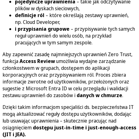
pojedyncze uprawnienia
– takie jak odczytywanie
plików w dyskach sieciowych,
definicje ról
– które określają zestawy uprawnień,
np. Cloud Developer,
i przypisania grupowe
– przypisywanie tych samych
reguł uprawnień do wielu osób, na przykład
pracujących w tym samym zespole.
Aby zapewnić zasadę najmniejszych uprawnień Zero Trust,
funkcja
Access Review
umożliwia wydajne zarządzanie
członkostwem w grupach, dostępem do aplikacji
korporacyjnych oraz przypisywaniem ról. Proces zbiera
informacje zwrotne od użytkowników, przełożonych oraz
sugestie z Microsoft Entra ID w celu przeglądu i walidacji
zestawu uprawnień do zasobów i
danych w chmurze
.
Dzięki takim informacjom specjaliści ds. bezpieczeństwa IT
mogą aktualizować reguły dostępu użytkowników, dodając
lub usuwając uprawnienia – skutecznie pracując nad
osiągnięciem
dostępu just-in-time i just-enough-access
(JIT i JEA).