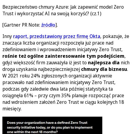
Bezpieczeństwo chmury Azure: Jak zapewnić model Zero
Trust i wykorzystać AI na swoją korzyść? (cz.1)
[Gartner PR Note:
źródło
].
Inny
raport, przedstawiony przez firmę Okta
, pokazuje, że
znacząca liczba organizacji rozpoczęła już prace nad
zdefiniowaniem i wprowadzeniem inicjatywy Zero Trust,
rośnie też ogólne zainteresowanie tym podejściem
,
gdyż większość firm zauważyła iż jest to
najlepsza dla
nich
droga uzyskania najbezpieczniejszej
chmury dla biznesu
.
W 2021 roku 24% zgłoszonych organizacji aktywnie
pracowało nad zdefiniowaniem inicjatywy Zero Trust,
podczas gdy zaledwie dwa lata później statystyka ta
osiągnęła 61% – przy czym 35% planuje rozpocząć prace
nad wdrożeniem założeń Zero Trust w ciągu kolejnych 18
miesięcy.