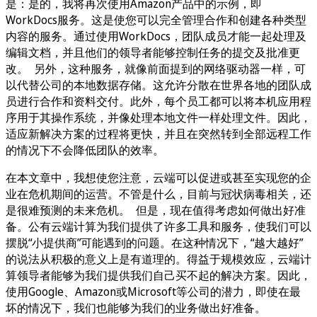
是：是的，我将再次使用Amazon产品中的示例，即
WorkDocs服务。这是使您可以完全管理合作和创建各种类型
内容的服务。通过使用WorkDocs，团队成员才能一起处理及
编辑文档，并且他们的领导者能够控制任务的提交及批准更
改。 另外，这种服务，就像前面提到的网络驱动器一样，可
以代替公司的本地数据存储。这允许分散在世界各地的团队成
员进行合作和资料交付。此外，每个员工都可以将本机应用程
序用于其操作系统，并像处理本地文件一样处理文件。因此，
适应新解决方案的过程将更快，并且在突然转到全部远程工作
的情况下不会降低团队的效率。
在本文章中，我想使您注意，云端可以促进或甚至实现您的企
业在危机期间的运营。不管是什么，目前与冠状病毒相关，还
是很难预测的未来危机。 但是，现在值得考虑如何做出好准
备。公有云端计算为我们提供了许多工具和服务，使我们可以
摆脱“小提供商”可能遇到的问题。在这种情况下，“越大越好”
的说法从积极的意义上是有道理的。得益于规模效应，云端计
算领导者能够为我们提供我们自己买不起的解决方案。因此，
使用Google、Amazon或Microsoft等公司的潜力，即使在最
坏的情况下，我们也能够为我们的业务做出好准备。