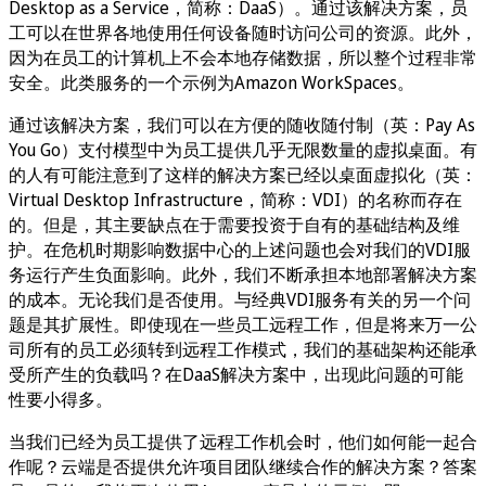
Desktop as a Service，简称：DaaS）。通过该解决方案，员
工可以在世界各地使用任何设备随时访问公司的资源。此外，
因为在员工的计算机上不会本地存储数据，所以整个过程非常
安全。此类服务的一个示例为Amazon WorkSpaces。
通过该解决方案，我们可以在方便的随收随付制（英：Pay As
You Go）支付模型中为员工提供几乎无限数量的虚拟桌面。有
的人有可能注意到了这样的解决方案已经以桌面虚拟化（英：
Virtual Desktop Infrastructure，简称：VDI）的名称而存在
的。但是，其主要缺点在于需要投资于自有的基础结构及维
护。在危机时期影响数据中心的上述问题也会对我们的VDI服
务运行产生负面影响。此外，我们不断承担本地部署解决方案
的成本。无论我们是否使用。与经典VDI服务有关的另一个问
题是其扩展性。即使现在一些员工远程工作，但是将来万一公
司所有的员工必须转到远程工作模式，我们的基础架构还能承
受所产生的负载吗？在DaaS解决方案中，出现此问题的可能
性要小得多。
当我们已经为员工提供了远程工作机会时，他们如何能一起合
作呢？云端是否提供允许项目团队继续合作的解决方案？答案