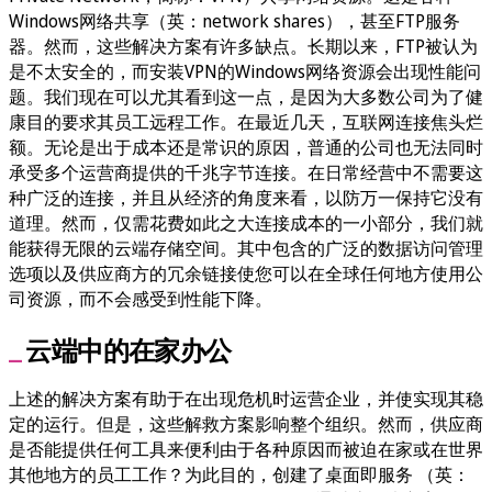
Windows网络共享（英：network shares），甚至FTP服务
器。然而，这些解决方案有许多缺点。长期以来，FTP被认为
是不太安全的，而安装VPN的Windows网络资源会出现性能问
题。我们现在可以尤其看到这一点，是因为大多数公司为了健
康目的要求其员工远程工作。在最近几天，互联网连接焦头烂
额。无论是出于成本还是常识的原因，普通的公司也无法同时
承受多个运营商提供的千兆字节连接。在日常经营中不需要这
种广泛的连接，并且从经济的角度来看，以防万一保持它没有
道理。然而，仅需花费如此之大连接成本的一小部分，我们就
能获得无限的云端存储空间。其中包含的广泛的数据访问管理
选项以及供应商方的冗余链接使您可以在全球任何地方使用公
司资源，而不会感受到性能下降。
云端中的在家办公
上述的解决方案有助于在出现危机时运营企业，并使实现其稳
定的运行。但是，这些解救方案影响整个组织。然而，供应商
是否能提供任何工具来便利由于各种原因而被迫在家或在世界
其他地方的员工工作？为此目的，创建了桌面即服务 （英：