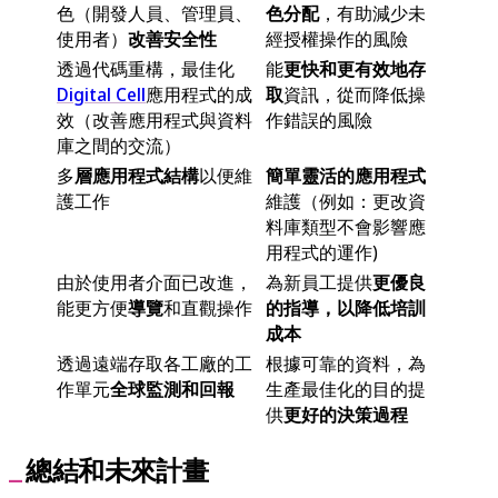
色（開發人員、管理員、
色分配
，有助減少未
使用者）
改善安全性
經授權操作的風險
透過代碼重構，最佳化
能
更快和更有效地存
Digital Cell
應用程式的成
取
資訊，從而降低操
效（改善應用程式與資料
作錯誤的風險
庫之間的交流）
多
層應用程式結構
以便維
簡單靈活的應用程式
護工作
維護（例如：更改資
料庫類型不會影響應
用程式的運作)
由於使用者介面已改進，
為新員工提供
更優良
能更方便
導覽
和直觀操作
的指導，以降低培訓
成本
透過遠端存取各工廠的工
根據可靠的資料，為
作單元
全球監測和回報
生產最佳化的目的提
供
更好的決策過程
總結和未來計畫