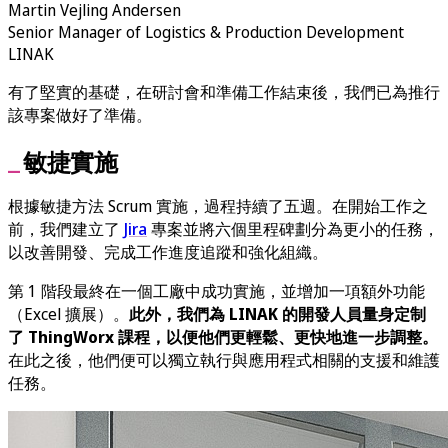
Martin Vejling Andersen
Senior Manager of Logistics & Production Development
LINAK
有了堅實的基礎，在研討會和準備工作結束後，我們已為推行
該專案做好了準備。
敏捷實施
根據敏捷方法 Scrum 實施，過程持續了五週。在開始工作之
前，我們建立了
Jira
專案並將六個里程碑劃分為更小的任務，
以改善開發、完成工作進度追蹤和強化組織。
第 1 階段最終在一個工廠中成功實施，並增加一項額外功能
（Excel 擴展）。
此外，我們為 LINAK 的開發人員量身定制
了 ThingWorx 課程，以便他們更輕鬆、更快地進一步調整。
在此之後，他們便可以獨立執行與應用程式相關的支援和維護
任務。