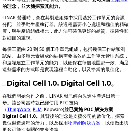
的理念，並大膽探索其能力。
LINAK 營運時，會在其製造組織中採用基於工作單元的資源
分配，並手動生產執行器。該過程需要小心處理和極佳的精確
度，與生產線組織相比，此方法可確保更好的品質、準確性和
對細節的重視。
每個工廠由 20 到 50 個工作單元組成，包括幾個工作站和測
試站。由多種元素組成的結構需要高效的工作單元管理系統，
和遠端建立工作單元的能力，以確保在每個地區都一致。滿足
這些需求的方式即是實現流程自動化，以及恰當的最佳化。
Digital Cell 1.0. Digital Cell 1.0。
在我們開始合作之前，LINAK 就已經向先進生產邁出第一
步。該公司當時就已經使用 PTC 技術
（
ThingWorx
,
PLM
, Kepware)
並已實施 POC 解決方案
Digital Cell 1.0。
其背後的理念是支援公司的數位化，探索
數位製造過程的潛力，以及採用
物聯網解決方案
，以便做出與
更多可能性有關的未來決策。