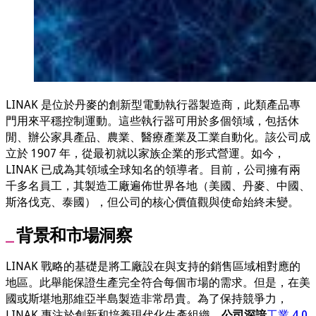
LINAK 是位於丹麥的創新型電動執行器製造商，此類產品專
門用來平穩控制運動。這些執行器可用於多個領域，包括休
閒、辦公家具產品、農業、醫療產業及工業自動化。該公司成
立於 1907 年，從最初就以家族企業的形式營運。如今，
LINAK 已成為其領域全球知名的領導者。目前，公司擁有兩
千多名員工，其製造工廠遍佈世界各地（美國、丹麥、中國、
斯洛伐克、泰國），但公司的核心價值觀與使命始終未變。
背景和市場洞察
LINAK 戰略的基礎是將工廠設在與支持的銷售區域相對應的
地區。此舉能保證生產完全符合每個市場的需求。但是，在美
國或斯堪地那維亞半島製造非常昂貴。為了保持競爭力，
LINAK 專注於創新和培養現代化生產組織。
公司深諳
工業 4.0