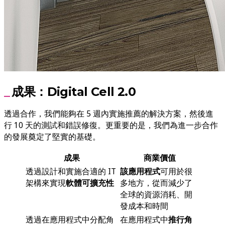
成果：Digital Cell 2.0
透過合作，我們能夠在 5 週內實施推薦的解決方案，然後進
行 10 天的測試和錯誤修復。更重要的是，我們為進一步合作
的發展奠定了堅實的基礎。
成果
商業價值
透過設計和實施合適的 IT
該應用程式
可用於很
架構來實現
軟體可擴充性
多地方，從而減少了
全球的資源消耗、開
發成本和時間
透過在應用程式中分配角
在應用程式中
推行角