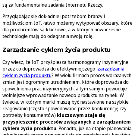
są za fundamentalne zadania Internetu Rzeczy.
Przyglądając się dokładniej potrzebom branży i
możliwościom IoT, łatwo możemy wytypować obszary, które
dla producentów są kluczowe, a w których nowoczesne
technologie mają do odegrania swoją rolę.
Zarządzanie cyklem życia produktu
Czy wiesz, że IoT przyśpiesza harmonogramy inżynieryjne
przez co doprowadza do efektywniejszego
zarządzania
cyklem życia produktu
? W wielu firmach proces wdrażanych
zmian jest ogromnym utrudnieniem, które doprowadza do
spowolnienia prac inżynieryjnych, a tym samym powoduje
wolniejsze wprowadzanie nowego produktu na rynek. W
świecie, w którym marki muszą być nastawione na szybkie
reagowanie (często spowodowane przez konkurencję czy
potrzeby konsumentów)
kluczowym staje się
przyspieszenie procesów związanych z zarządzaniem
cyklem życia produktu
. Ponadto, już na etapie planowania
inżynierowie mogą przyczynić się do zmniejszenia kosztów