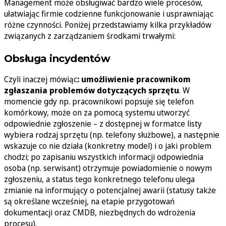
Management może obsługiwać bardzo wiele procesów,
ułatwiając firmie codzienne funkcjonowanie i usprawniając
różne czynności. Poniżej przedstawiamy kilka przykładów
związanych z zarządzaniem środkami trwałymi:
Obsługa incydentów
Czyli inaczej mówiąc
: umożliwienie pracownikom
zgłaszania problemów dotyczących sprzętu
. W
momencie gdy np. pracownikowi popsuje się telefon
komórkowy, może on za pomocą systemu utworzyć
odpowiednie zgłoszenie – z dostępnej w formatce listy
wybiera rodzaj sprzętu (np. telefony służbowe), a następnie
wskazuje co nie działa (konkretny model) i o jaki problem
chodzi; po zapisaniu wszystkich informacji odpowiednia
osoba (np. serwisant) otrzymuje powiadomienie o nowym
zgłoszeniu, a status tego konkretnego telefonu ulega
zmianie na informujący o potencjalnej awarii (statusy także
są określane wcześniej, na etapie przygotowań
dokumentacji oraz CMDB, niezbędnych do wdrożenia
procesu).